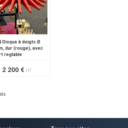
N
Disque à doigts Ø
, dur (rouge), avec
t reglable
2 200
€
HT
ats