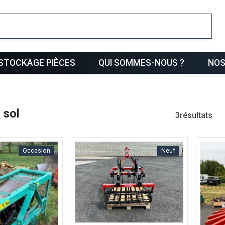
ris
STOCKAGE PIÈCES
QUI SOMMES-NOUS ?
NOS
 sol
3
résultats
Occasion
Neuf