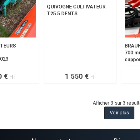
QUIVOGNE
CULTIVATEUR
T25 5 DENTS
ATEURS
BRAU
700 mm
023
suppor
0
€
1 550
€
HT
HT
Afficher
3
sur 3 résult
Voir plus