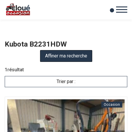
0
Mes favoris
Kubota B2231HDW
Affiner ma recherche
1
résultat
Trier par :
Occasion