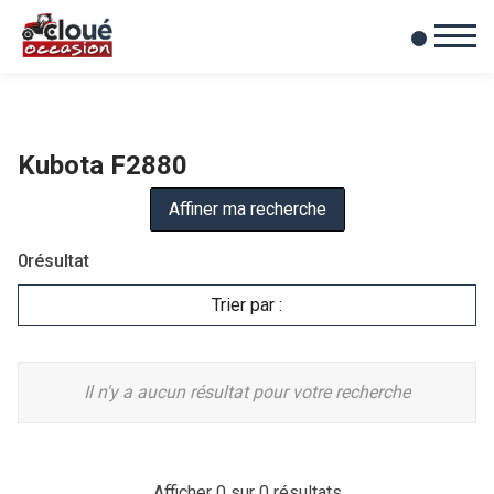
0
Mes favoris
Kubota F2880
Affiner ma recherche
0
résultat
Trier par :
Il n'y a aucun résultat pour votre recherche
Afficher
0
sur 0 résultats