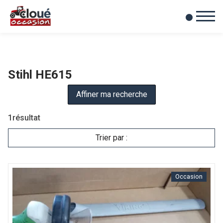
0
Mes favoris
Stihl HE615
Affiner ma recherche
1
résultat
Trier par :
Occasion