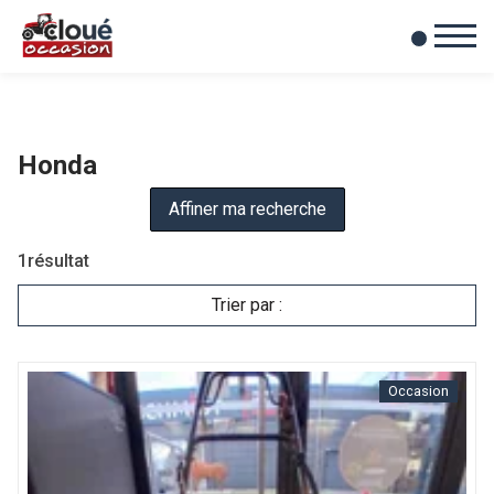
0
Mes favoris
Honda
Affiner ma recherche
1
résultat
Trier par :
Occasion