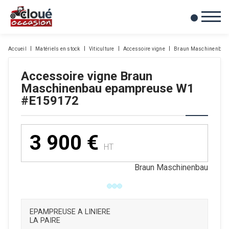
0
Mes favoris
Accueil
Matériels en stock
Viticulture
Accessoire vigne
Braun Maschinenbau
Accessoire vigne
Braun
Maschinenbau
epampreuse W1
#E159172
Neuf
3 900
€
HT
Braun Maschinenbau
EPAMPREUSE A LINIERE
LA PAIRE