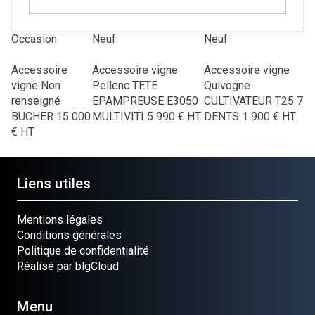
Occasion
Neuf
Neuf
Accessoire
Accessoire vigne
Accessoire vigne
vigne
Non
Pellenc
TETE
Quivogne
renseigné
EPAMPREUSE E3050
CULTIVATEUR T25 7
BUCHER
15 000
MULTIVITI
5 990
€
HT
DENTS
1 900
€
HT
€
HT
Liens utiles
Mentions légales
Conditions générales
Politique de confidentialité
Réalisé par blgCloud
Menu