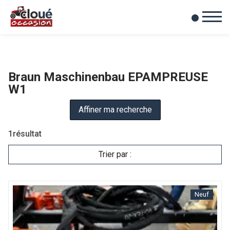
0
Mes favoris
Braun Maschinenbau EPAMPREUSE
W1
Affiner ma recherche
1
résultat
Trier par :
Neuf