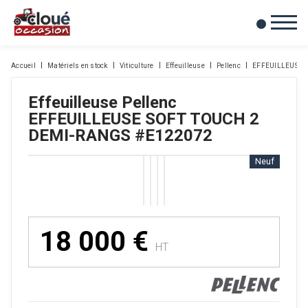
0
Mes favoris
Accueil
Matériels en stock
Viticulture
Effeuilleuse
Pellenc
EFFEUILLEUSE 
Effeuilleuse
Pellenc
EFFEUILLEUSE SOFT TOUCH 2
DEMI-RANGS
#E122072
Neuf
18 000
€
HT