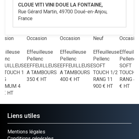
CLOUE VITI VINI DOUE LA FONTAINE,
Rue Gérard Martin, 49700 Doué-en-Anjou,
France
casion
Occasion
Occasion
Neuf
Occasio
euilleuse
Effeuilleuse
Effeuilleuse
Effeuilleuse
Effeuill
llenc
Pellenc
Pellenc
Pellenc
Pellenc
FEUILLEUSE
EFFEUILLEUSE
EFFEUILLEUSE
SOFT
SOFT
T TOUCH 1
A TAMBOURS
A TAMBOURS
TOUCH 1/2
TOUCH 
NG
350
€
HT
400
€
HT
RANG
11
RANG
4 
TIMUM
4
900
€
HT
€
HT
0
€
HT
Liens utiles
Mentions légales
Conditions générales