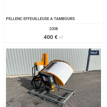
PELLENC
EFFEUILLEUSE A TAMBOURS
2008
400
€
HT
Neuf