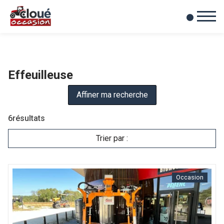
0
Mes favoris
Effeuilleuse
Affiner ma recherche
6
résultats
Trier par :
Occasion