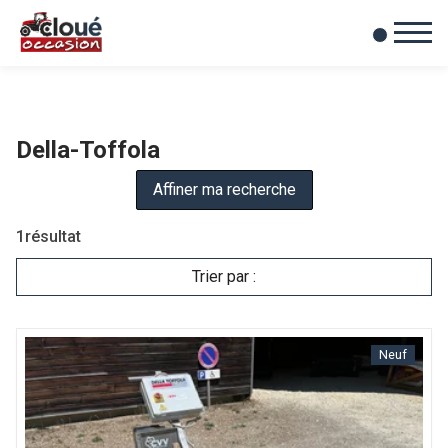
0
Mes favoris
Della-Toffola
Affiner ma recherche
1
résultat
Trier par :
Neuf