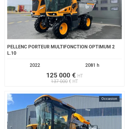
PELLENC
PORTEUR MULTIFONCTION OPTIMUM 2
L.10
2022
2081 h
125 000
€
HT
137 000
€
HT
Occasion