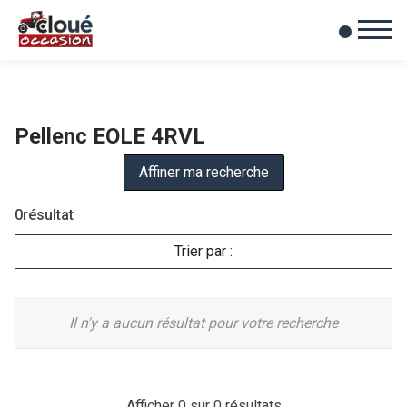
0
Mes favoris
Pellenc EOLE 4RVL
Affiner ma recherche
0
résultat
Trier par :
Il n'y a aucun résultat pour votre recherche
Afficher
0
sur 0 résultats