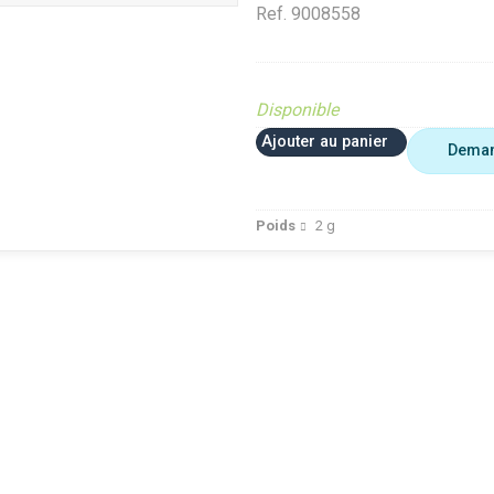
Ref.
9008558
Disponible
Ajouter au panier
Deman
Poids
2
g
 plus utiliser
Agriculture
VerifMar
erifMarge
VerifMarge
PIECE O
nomalie Marge
PIECE OBSOLETE
Diffusé s
IECE OBSOLETE
Diffusé sur le site (Ferme et
jardin)
ffusé sur le site (Ferme et
jardin)
Braderie 
rdin)
Diffusé site Cloué occasion
Diffusé 
aderie Agri
Pièce
Pièce
ffusé site Cloué occasion
ièce