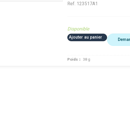
Ref.
123517A1
Disponible
Ajouter au panier
Deman
Poids
38
g
 plus utiliser
Agriculture
VerifMar
erifMarge
VerifMarge
PIECE O
nomalie Marge
PIECE OBSOLETE
Diffusé s
IECE OBSOLETE
Diffusé sur le site (Ferme et
jardin)
ffusé sur le site (Ferme et
jardin)
Braderie 
rdin)
Diffusé site Cloué occasion
Diffusé 
aderie Agri
Pièce
Pièce
ffusé site Cloué occasion
ièce