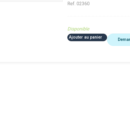
Ref.
02360
Disponible
Ajouter au panier
Deman
 plus utiliser
Agriculture
VerifMar
erifMarge
VerifMarge
PIECE O
nomalie Marge
PIECE OBSOLETE
Diffusé s
IECE OBSOLETE
Diffusé sur le site (Ferme et
jardin)
ffusé sur le site (Ferme et
jardin)
Braderie 
rdin)
Diffusé site Cloué occasion
Diffusé 
aderie Agri
Pièce
Pièce
ffusé site Cloué occasion
ièce