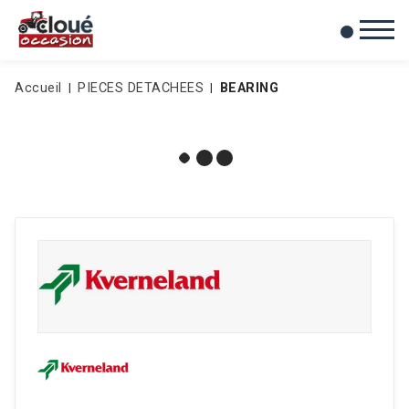
0
Mes favoris
Accueil
PIECES DETACHEES
BEARING