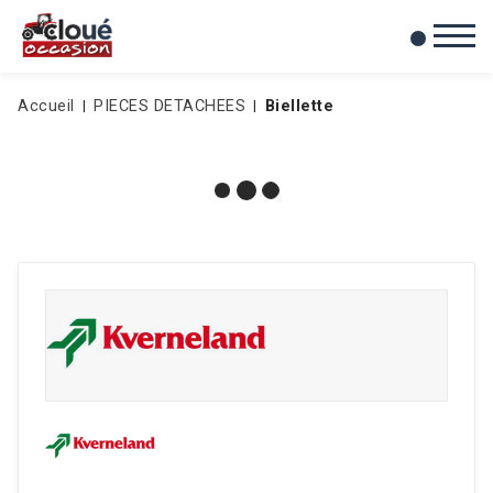
0
Mes favoris
Accueil
PIECES DETACHEES
Biellette