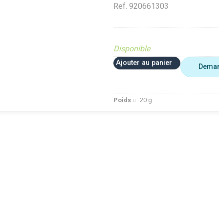
Ref.
920661303
Disponible
Ajouter au panier
Deman
Poids
20
g
 plus utiliser
Agriculture
VerifMar
erifMarge
VerifMarge
PIECE O
nomalie Marge
PIECE OBSOLETE
Diffusé s
IECE OBSOLETE
Diffusé sur le site (Ferme et
jardin)
ffusé sur le site (Ferme et
jardin)
Braderie 
rdin)
Diffusé site Cloué occasion
Diffusé 
aderie Agri
Pièce
Pièce
ffusé site Cloué occasion
ièce