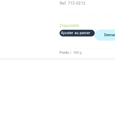
Ref.
713-0212
Disponible
Ajouter au panier
Deman
Poids
500
g
IECE OBSOLETE
Motoculture
PIECE OBSOLETE
Motocu
iffusé sur le site
PIECE OBSOLETE
Diffusé sur le site
PIECE
Ferme et jardin)
Diffusé sur le site
(Ferme et jardin)
Diffusé
iffusé site Cloué
(Ferme et jardin)
Diffusé site Cloué
jardin)
ccasion
Diffusé site Cloué
occasion
Diffus
ièce
occasion
Pièce
Pièce
Pièce
IGNON
ENS.TEND.CHAINE
ef.
PIGNON
Ref.