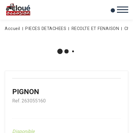
0
Mes favoris
Accueil
PIECES DETACHEES
RECOLTE ET FENAISON
Cha
PIGNON
Ref.
263055160
Disponible