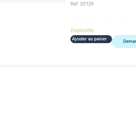
Ref.
20126
Disponible
Ajouter au panier
Deman
 plus utiliser
Agriculture
VerifMar
erifMarge
VerifMarge
PIECE O
nomalie Marge
PIECE OBSOLETE
Diffusé s
IECE OBSOLETE
Diffusé sur le site (Ferme et
jardin)
ffusé sur le site (Ferme et
jardin)
Braderie 
rdin)
Diffusé site Cloué occasion
Diffusé 
aderie Agri
Pièce
Pièce
ffusé site Cloué occasion
ièce