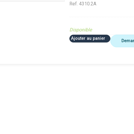
Ref.
4310.2A
Disponible
Ajouter au panier
Deman
 plus utiliser
Agriculture
VerifMar
erifMarge
VerifMarge
PIECE O
nomalie Marge
PIECE OBSOLETE
Diffusé s
IECE OBSOLETE
Diffusé sur le site (Ferme et
jardin)
ffusé sur le site (Ferme et
jardin)
Braderie 
rdin)
Diffusé site Cloué occasion
Diffusé 
aderie Agri
Pièce
Pièce
ffusé site Cloué occasion
ièce