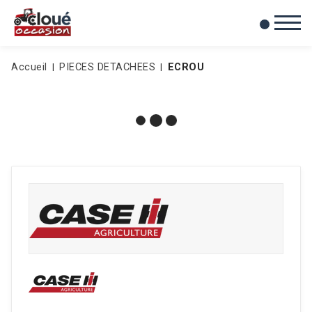
0
Mes favoris
Accueil
PIECES DETACHEES
ECROU