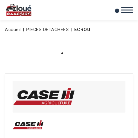
0
Mes favoris
Accueil
PIECES DETACHEES
ECROU