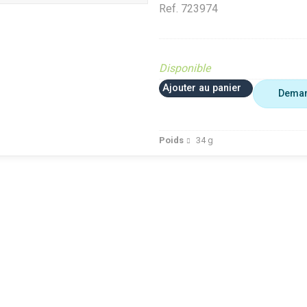
Ref.
723974
Disponible
Ajouter au panier
Deman
Poids
34
g
 plus utiliser
Agriculture
VerifMar
erifMarge
VerifMarge
PIECE O
nomalie Marge
PIECE OBSOLETE
Diffusé s
IECE OBSOLETE
Diffusé sur le site (Ferme et
jardin)
ffusé sur le site (Ferme et
jardin)
Braderie 
rdin)
Diffusé site Cloué occasion
Diffusé 
aderie Agri
Pièce
Pièce
ffusé site Cloué occasion
ièce