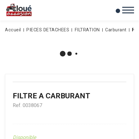
0
Mes favoris
Accueil
PIECES DETACHEES
FILTRATION
Carburant
FI
FILTRE A CARBURANT
Ref.
0038067
Disponible