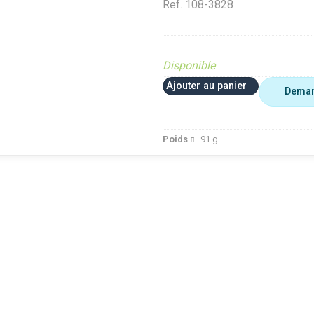
Ref.
108-3828
Disponible
Ajouter au panier
Deman
Poids
91
g
 plus utiliser
Agriculture
VerifMar
erifMarge
VerifMarge
PIECE O
nomalie Marge
PIECE OBSOLETE
Diffusé s
IECE OBSOLETE
Diffusé sur le site (Ferme et
jardin)
ffusé sur le site (Ferme et
jardin)
Braderie 
rdin)
Diffusé site Cloué occasion
Diffusé 
aderie Agri
Pièce
Pièce
ffusé site Cloué occasion
ièce