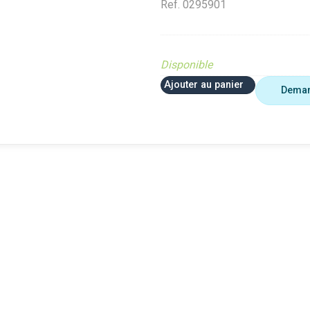
Ref.
0295901
Disponible
Ajouter au panier
Deman
 plus utiliser
Agriculture
VerifMar
erifMarge
VerifMarge
PIECE O
nomalie Marge
PIECE OBSOLETE
Diffusé s
IECE OBSOLETE
Diffusé sur le site (Ferme et
jardin)
ffusé sur le site (Ferme et
jardin)
Braderie 
rdin)
Diffusé site Cloué occasion
Diffusé 
aderie Agri
Pièce
Pièce
ffusé site Cloué occasion
ièce