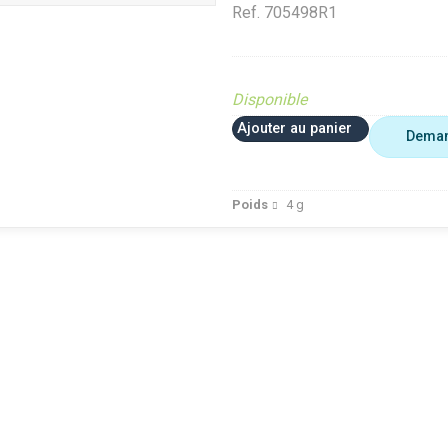
Ref.
705498R1
Disponible
Ajouter au panier
Deman
Poids
4
g
 plus utiliser
Agriculture
VerifMar
erifMarge
VerifMarge
PIECE O
nomalie Marge
PIECE OBSOLETE
Diffusé s
IECE OBSOLETE
Diffusé sur le site (Ferme et
jardin)
ffusé sur le site (Ferme et
jardin)
Braderie 
rdin)
Diffusé site Cloué occasion
Diffusé 
aderie Agri
Pièce
Pièce
ffusé site Cloué occasion
ièce