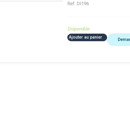
Ref.
DI196
Disponible
Ajouter au panier
Deman
 plus utiliser
Agriculture
VerifMar
erifMarge
VerifMarge
PIECE O
nomalie Marge
PIECE OBSOLETE
Diffusé s
IECE OBSOLETE
Diffusé sur le site (Ferme et
jardin)
ffusé sur le site (Ferme et
jardin)
Braderie 
rdin)
Diffusé site Cloué occasion
Diffusé 
aderie Agri
Pièce
Pièce
ffusé site Cloué occasion
ièce