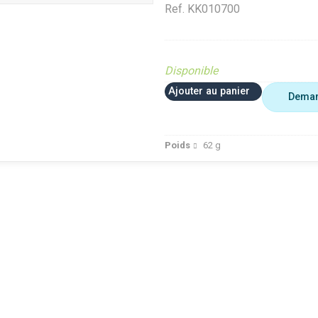
Ref.
KK010700
Disponible
Ajouter au panier
Deman
Poids
62
g
 plus utiliser
Agriculture
VerifMar
erifMarge
VerifMarge
PIECE O
nomalie Marge
PIECE OBSOLETE
Diffusé s
IECE OBSOLETE
Diffusé sur le site (Ferme et
jardin)
ffusé sur le site (Ferme et
jardin)
Braderie 
rdin)
Diffusé site Cloué occasion
Diffusé 
aderie Agri
Pièce
Pièce
ffusé site Cloué occasion
ièce