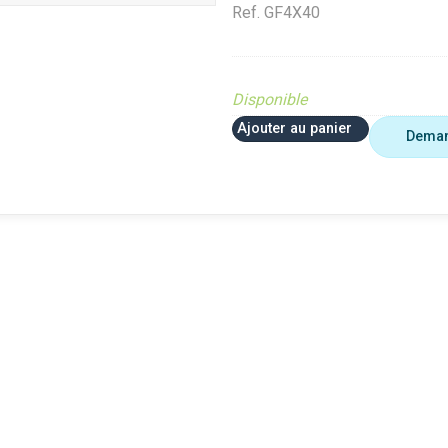
Ref.
GF4X40
Disponible
Ajouter au panier
Deman
 plus utiliser
Agriculture
VerifMar
erifMarge
VerifMarge
PIECE O
nomalie Marge
PIECE OBSOLETE
Diffusé s
IECE OBSOLETE
Diffusé sur le site (Ferme et
jardin)
ffusé sur le site (Ferme et
jardin)
Braderie 
rdin)
Diffusé site Cloué occasion
Diffusé 
aderie Agri
Pièce
Pièce
ffusé site Cloué occasion
ièce