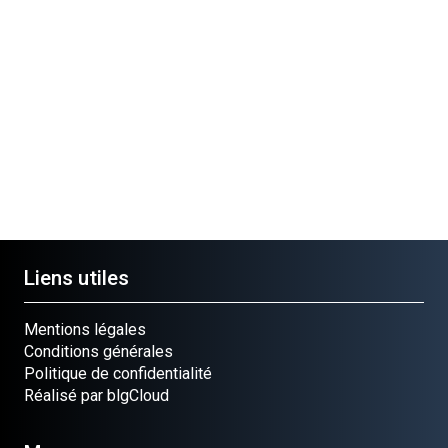
Cloué
occasion
occasion
occasion
Pièce
Pièce
Pièce
GOUPILLE
E
GOUPILLE
GOUPIL
Ref.
GOUPILLE
Ref.
BETA
714-0104
524
Ref.
20691
Ref.
32121-88
0551650
Liens utiles
Mentions légales
Conditions générales
Politique de confidentialité
Réalisé par blgCloud