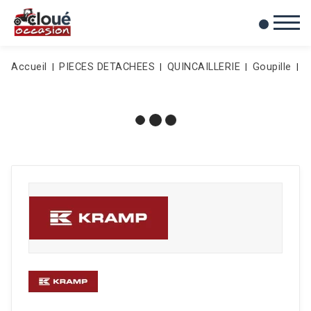
0
Mes favoris
Accueil
PIECES DETACHEES
QUINCAILLERIE
Goupille
G