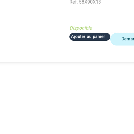
Ref.
58X90X13
Disponible
Ajouter au panier
Deman
 plus utiliser
Agriculture
VerifMar
erifMarge
VerifMarge
PIECE O
nomalie Marge
PIECE OBSOLETE
Diffusé s
IECE OBSOLETE
Diffusé sur le site (Ferme et
jardin)
ffusé sur le site (Ferme et
jardin)
Braderie 
rdin)
Diffusé site Cloué occasion
Diffusé 
aderie Agri
Pièce
Pièce
ffusé site Cloué occasion
ièce