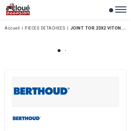
0
Mes favoris
Accueil
PIECES DETACHEES
JOINT TOR.23X2 VITON....MI