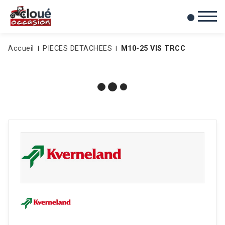
0
Mes favoris
Accueil
PIECES DETACHEES
M10-25 VIS TRCC