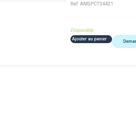
Ref.
AMSPCT34421
Disponible
Ajouter au panier
Deman
 plus utiliser
Agriculture
VerifMar
erifMarge
VerifMarge
PIECE O
nomalie Marge
PIECE OBSOLETE
Diffusé s
IECE OBSOLETE
Diffusé sur le site (Ferme et
jardin)
ffusé sur le site (Ferme et
jardin)
Braderie 
rdin)
Diffusé site Cloué occasion
Diffusé 
aderie Agri
Pièce
Pièce
ffusé site Cloué occasion
ièce