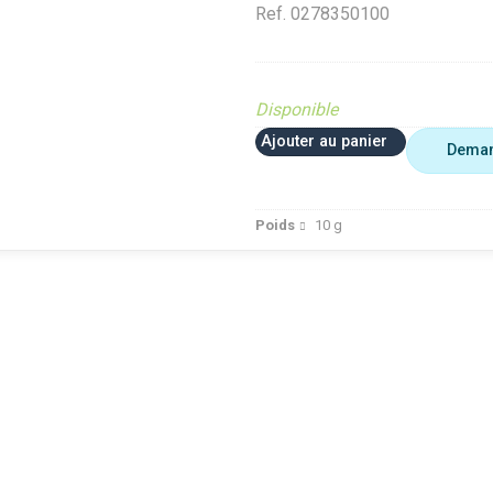
Ref.
0278350100
Disponible
Ajouter au panier
Deman
Poids
10
g
 plus utiliser
Agriculture
VerifMar
erifMarge
VerifMarge
PIECE O
nomalie Marge
PIECE OBSOLETE
Diffusé s
IECE OBSOLETE
Diffusé sur le site (Ferme et
jardin)
ffusé sur le site (Ferme et
jardin)
Braderie 
rdin)
Diffusé site Cloué occasion
Diffusé 
aderie Agri
Pièce
Pièce
ffusé site Cloué occasion
ièce