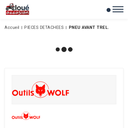
0
Mes favoris
Accueil
PIECES DETACHEES
PNEU AVANT TREL.