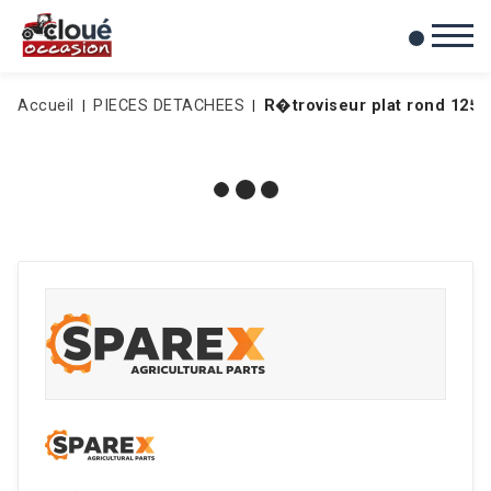
0
Mes favoris
Accueil
PIECES DETACHEES
R�troviseur plat rond 125