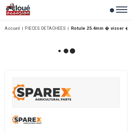
0
Mes favoris
Accueil
PIECES DETACHEES
Rotule 25.4mm � visser �