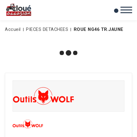
0
Mes favoris
Accueil
PIECES DETACHEES
ROUE NG46 TR.JAUNE