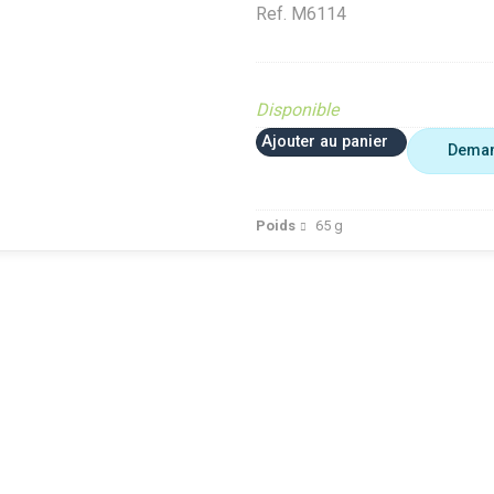
Ref.
M6114
Disponible
Ajouter au panier
Deman
Poids
65
g
 plus utiliser
Agriculture
VerifMar
erifMarge
VerifMarge
PIECE O
nomalie Marge
PIECE OBSOLETE
Diffusé s
IECE OBSOLETE
Diffusé sur le site (Ferme et
jardin)
ffusé sur le site (Ferme et
jardin)
Braderie 
rdin)
Diffusé site Cloué occasion
Diffusé 
aderie Agri
Pièce
Pièce
ffusé site Cloué occasion
ièce