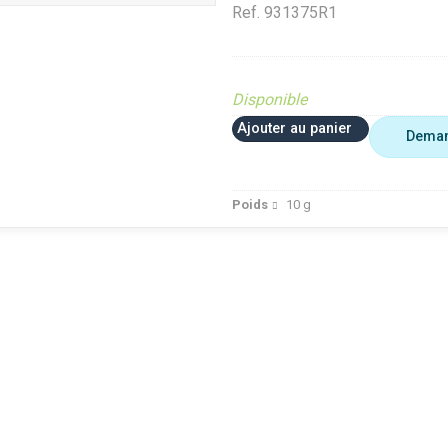
Ref.
931375R1
Disponible
Ajouter au panier
Deman
Poids
10
g
 plus utiliser
Agriculture
VerifMar
erifMarge
VerifMarge
PIECE O
nomalie Marge
PIECE OBSOLETE
Diffusé s
IECE OBSOLETE
Diffusé sur le site (Ferme et
jardin)
ffusé sur le site (Ferme et
jardin)
Braderie 
rdin)
Diffusé site Cloué occasion
Diffusé 
aderie Agri
Pièce
Pièce
ffusé site Cloué occasion
ièce