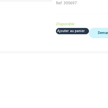
Ref.
305697
Disponible
Ajouter au panier
Deman
 plus utiliser
Agriculture
VerifMar
erifMarge
VerifMarge
PIECE O
nomalie Marge
PIECE OBSOLETE
Diffusé s
IECE OBSOLETE
Diffusé sur le site (Ferme et
jardin)
ffusé sur le site (Ferme et
jardin)
Braderie 
rdin)
Diffusé site Cloué occasion
Diffusé 
aderie Agri
Pièce
Pièce
ffusé site Cloué occasion
ièce