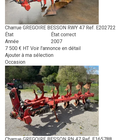
Charrue
GREGOIRE BESSON
RWY 47
Ref.
E202722
État
État correct
Année
2007
7 500
€
HT
Voir l'annonce en détail
Ajouter à ma sélection
Occasion
Charrue
GREGOIRE BESSON
RN 47
Ref.
E165788