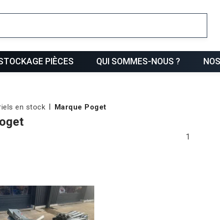
ris
STOCKAGE PIÈCES
QUI SOMMES-NOUS ?
NOS
iels en stock
Marque Poget
oget
1