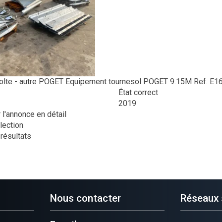
lte - autre
POGET
Equipement tournesol POGET 9.15M
Ref.
E1
État correct
2019
 l'annonce en détail
lection
 résultats
Nous contacter
Réseaux 