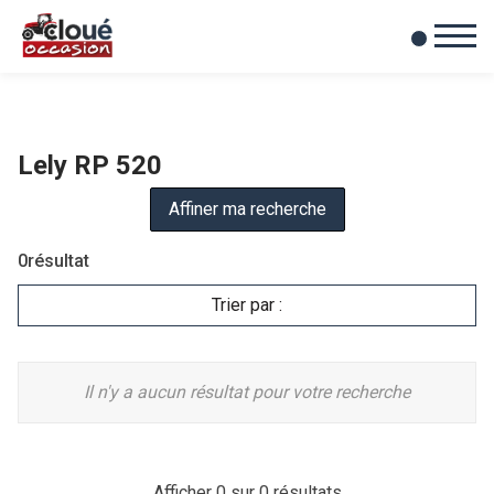
0
Mes favoris
Lely RP 520
Affiner ma recherche
0
résultat
Trier par :
Il n'y a aucun résultat pour votre recherche
Afficher
0
sur 0 résultats