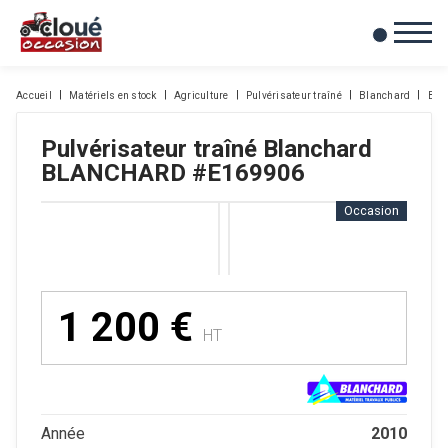
0
Mes favoris
Accueil
Matériels en stock
Agriculture
Pulvérisateur traîné
Blanchard
BL
Pulvérisateur traîné
Blanchard
BLANCHARD
#E169906
Occasion
1 200
€
HT
2010
Année