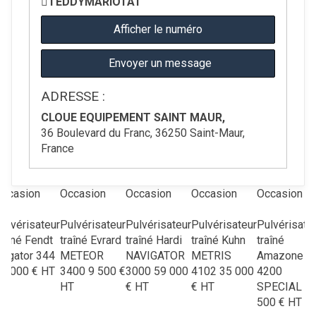
TEDDY
MARIOTAT
Afficher le numéro
Envoyer un message
ADRESSE :
CLOUE EQUIPEMENT SAINT MAUR,
36 Boulevard du Franc, 36250 Saint-Maur,
France
ccasion
Occasion
Occasion
Occasion
Occasion
ulvérisateur
Pulvérisateur
Pulvérisateur
Pulvérisateur
Pulvérisate
raîné
Fendt
traîné
Evrard
traîné
Hardi
traîné
Kuhn
traîné
ogator 344
METEOR
NAVIGATOR
METRIS
Amazone
U
0 000
€
HT
3400
9 500
€
3000
59 000
4102
35 000
4200
HT
€
HT
€
HT
SPECIAL
7
500
€
HT