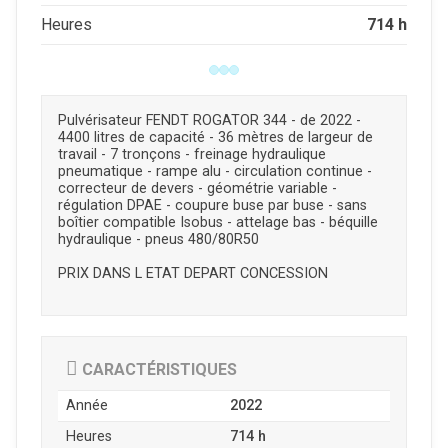
714 h
Heures
Pulvérisateur FENDT ROGATOR 344 - de 2022 -
4400 litres de capacité - 36 mètres de largeur de
travail - 7 tronçons - freinage hydraulique
pneumatique - rampe alu - circulation continue -
correcteur de devers - géométrie variable -
régulation DPAE - coupure buse par buse - sans
boîtier compatible Isobus - attelage bas - béquille
hydraulique - pneus 480/80R50
PRIX DANS L ETAT DEPART CONCESSION
CARACTÉRISTIQUES
Année
2022
Heures
714 h