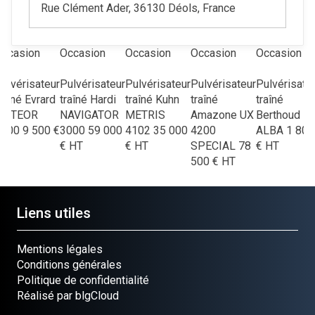
Rue Clément Ader, 36130 Déols, France
ccasion
Occasion
Occasion
Occasion
Occasion
ulvérisateur
Pulvérisateur
Pulvérisateur
Pulvérisateur
Pulvérisate
raîné
Evrard
traîné
Hardi
traîné
Kuhn
traîné
traîné
METEOR
NAVIGATOR
METRIS
Amazone
UX
Berthoud
3400
9 500
€
3000
59 000
4102
35 000
4200
ALBA
1 800
HT
€
HT
€
HT
SPECIAL
78
€
HT
500
€
HT
Liens utiles
Mentions légales
Conditions générales
Politique de confidentialité
Réalisé par blgCloud