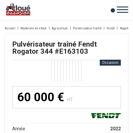
0
Mes favoris
Accueil
Matériels en stock
Agriculture
Pulvérisateur traîné
Fendt
Rogator 
Pulvérisateur traîné
Fendt
Rogator 344
#E163103
Occasion
60 000
€
HT
2022
Année